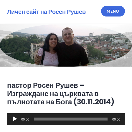
Skip
to
Личен сайт на Росен Рушев
MENU
content
пастор Росен Рушев –
Изграждане на църквата в
пълнотата на Бога (30.11.2014)
Audio
00:00
00:00
Player