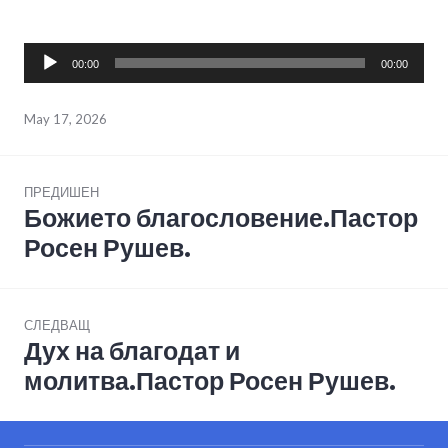
Audio
00:00
00:00
Player
May 17, 2026
Post
ПРЕДИШЕН
navigation
Божието благословение.Пастор
Previous
post:
Росен Рушев.
СЛЕДВАЩ
Дух на благодат и
Next
post:
молитва.Пастор Росен Рушев.