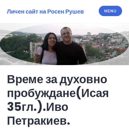
Skip
to
Личен сайт на Росен Рушев
MENU
content
Време за духовно
пробуждане(Исая
35гл.).Иво
Петракиев.