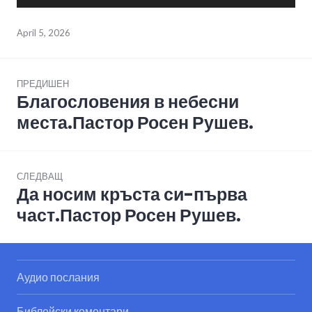
Player
April 5, 2026
Post
ПРЕДИШЕН
navigation
Благословения в небесни
Previous
post:
места.Пастор Росен Рушев.
СЛЕДВАЩ
Да носим кръста си-първа
Next
post:
част.Пастор Росен Рушев.
Аудио послания
Библейски коментари