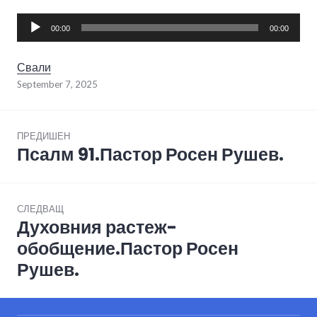
Audio
00:00
00:00
Player
Свали
September 7, 2025
Post
ПРЕДИШЕН
navigation
Псалм 91.Пастор Росен Рушев.
Previous
post:
СЛЕДВАЩ
Духовния растеж-
Next
post:
обобщение.Пастор Росен
Рушев.