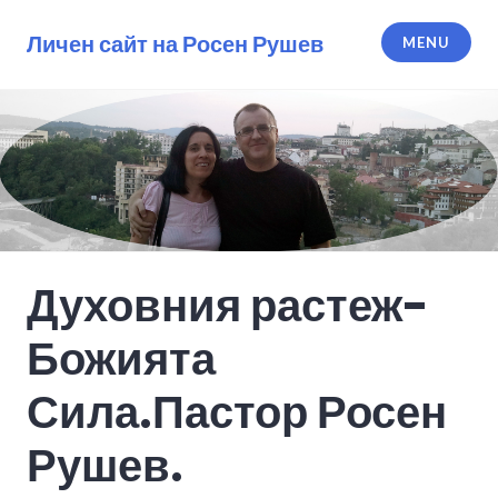
Skip
to
Личен сайт на Росен Рушев
MENU
content
Духовния растеж-
Божията
Сила.Пастор Росен
Рушев.