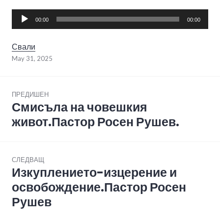
Audio
00:00
00:00
Player
Свали
May 31, 2025
Post
ПРЕДИШЕН
navigation
Смисъла на човешкия
Previous
post:
живот.Пастор Росен Рушев.
СЛЕДВАЩ
Изкуплението-изцерение и
Next
post:
освобождение.Пастор Росен
Рушев