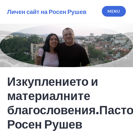
Skip
to
Личен сайт на Росен Рушев
MENU
content
Изкуплението и
материалните
благословения.Паст
Росен Рушев