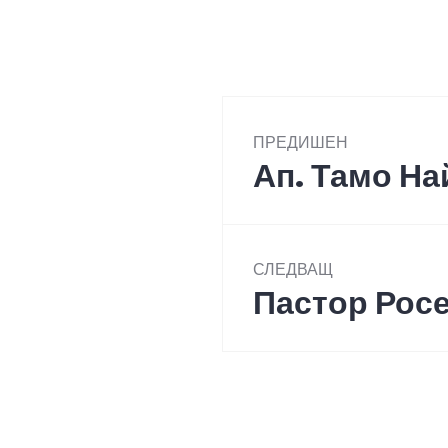
Post
ПРЕДИШЕН
navigation
Ап. Тамо На
Previous
post:
СЛЕДВАЩ
Пастор Рос
Next
post: