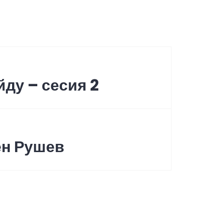
increase
or
decrease
volume.
йду – сесия 2
ен Рушев