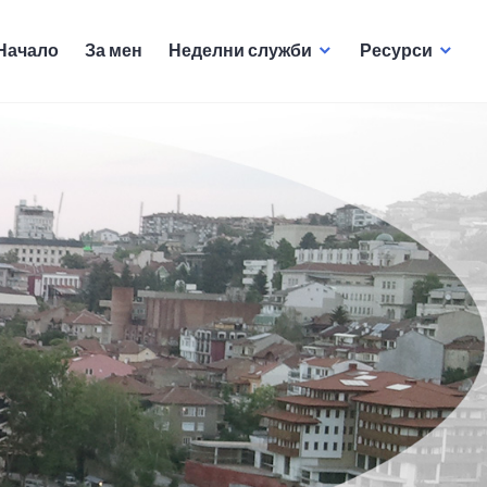
Начало
За мен
Неделни служби
Ресурси