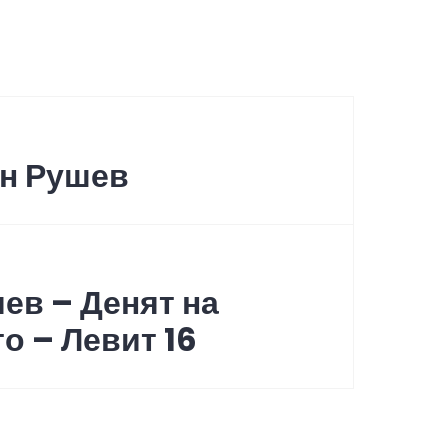
increase
or
decrease
volume.
ен Рушев
ев – Денят на
о – Левит 16