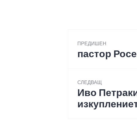
Post
ПРЕДИШЕН
navigation
пастор Рос
Previous
post:
СЛЕДВАЩ
Иво Петраки
Next
post:
изкуплениет