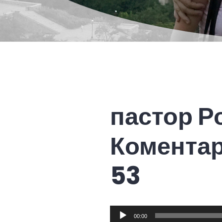
пастор Р
Коментар
53
Audio
00:00