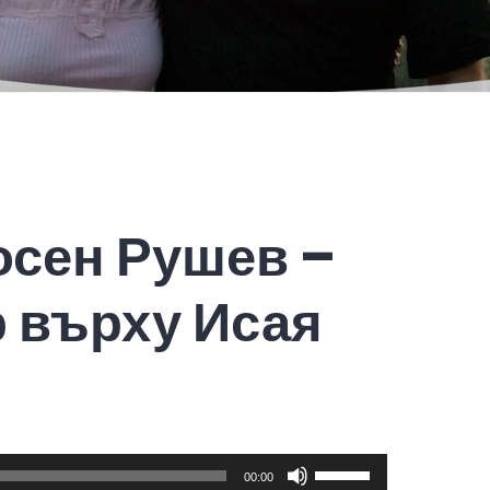
осен Рушев –
 върху Исая
Use
00:00