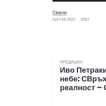
Player
Свали
April 18, 2021
2021
Post
ПРЕДИШЕН
navigation
Иво Петрак
Previous
post:
небе: СВръ
реалност – 