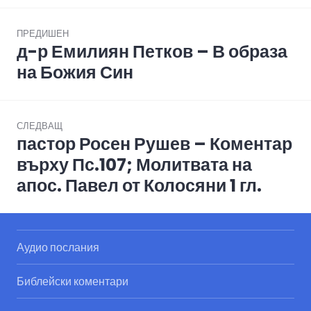
Post
ПРЕДИШЕН
navigation
д-р Емилиян Петков – В образа
Previous
post:
на Божия Син
СЛЕДВАЩ
пастор Росен Рушев – Коментар
Next
post:
върху Пс.107; Молитвата на
апос. Павел от Колосяни 1 гл.
Аудио послания
Библейски коментари