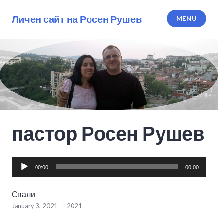
Skip
to
Личен сайт на Росен Рушев
MENU
content
пастор Росен Рушев
Audio
00:00
00:00
Player
Свали
January 3, 2021
2021