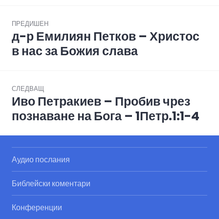
Post
ПРЕДИШЕН
navigation
д-р Емилиян Петков – Христос
Previous
post:
в нас за Божия слава
СЛЕДВАЩ
Иво Петракиев – Пробив чрез
Next
post:
познаване на Бога – 1Петр.1:1-4
Аудио послания
Библейски коментари
Конференции