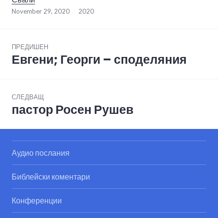
November 29, 2020
2020
Post
ПРЕДИШЕН
navigation
Евгени; Георги – споделяния
Previous
post:
СЛЕДВАЩ
пастор Росен Рушев
Next
post:
Аудио послания
Библейски коментари
Конференции