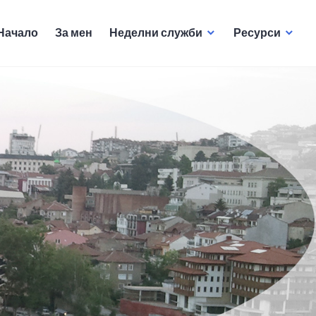
Начало
За мен
Неделни служби
Ресурси