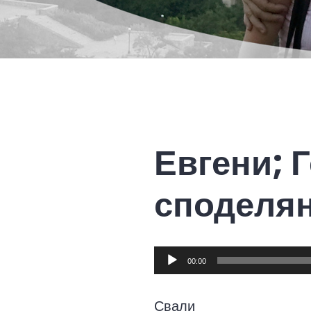
Евгени; 
споделя
Audio
00:00
Player
Свали