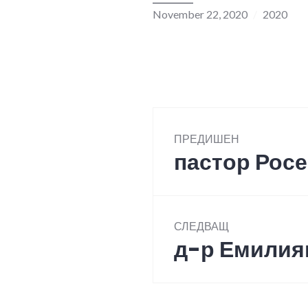
November 22, 2020
2020
Post
ПРЕДИШЕН
navigation
пастор Рос
Previous
post:
СЛЕДВАЩ
д-р Емилия
Next
post: