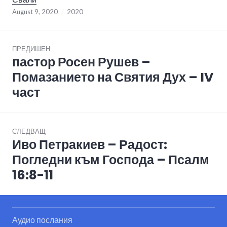
August 9, 2020
2020
Post
ПРЕДИШЕН
navigation
пастор Росен Рушев –
Previous
post:
Помазанието на Святия Дух – IV
част
СЛЕДВАЩ
Иво Петракиев – Радост:
Next
post:
Погледни към Господа – Псалм
16:8-11
Аудио послания