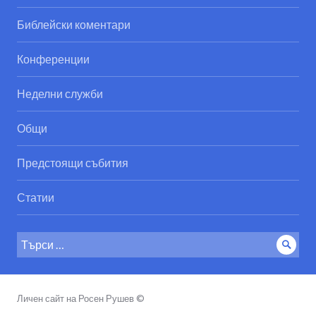
Библейски коментари
Конференции
Неделни служби
Общи
Предстоящи събития
Статии
Search
Sear
for:
Личен сайт на Росен Рушев ©