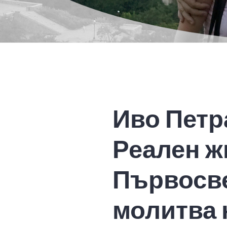
Иво Петр
Реален ж
Първосв
молитва 