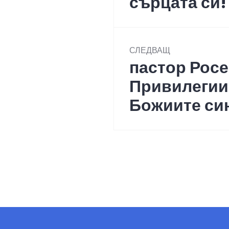
сърцата си!
СЛЕДВАЩ
пастор Росе
Next
post:
Привилегии 
Божиите си