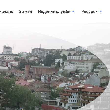
Начало
За мен
Неделни служби
Ресурси