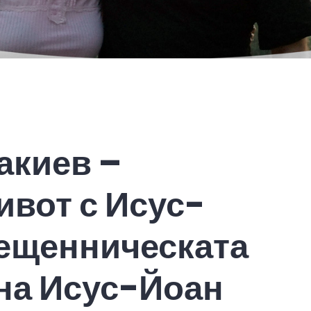
акиев –
ивот с Исус-
ещенническата
на Исус-Йоан