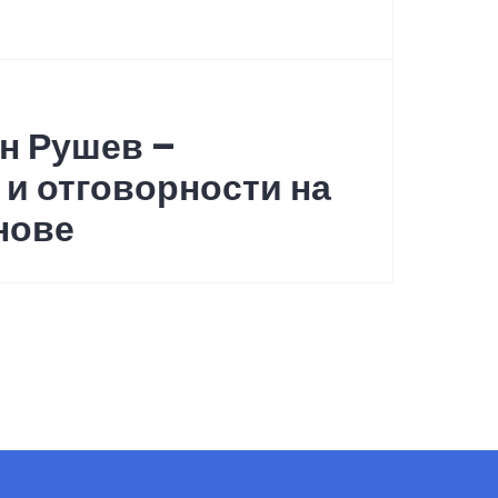
н Рушев –
и отговорности на
нове