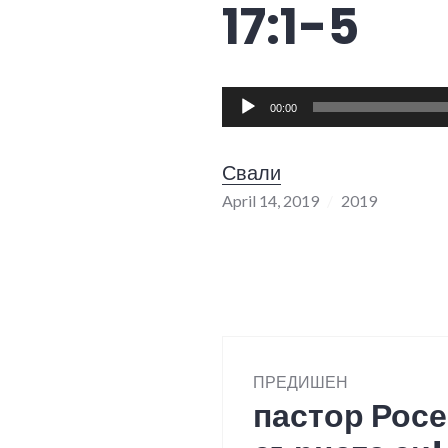
17:1-5
Audio
00:00
Player
Свали
April 14, 2019
2019
Post
ПРЕДИШЕН
navigation
пастор Росе
Previous
post: