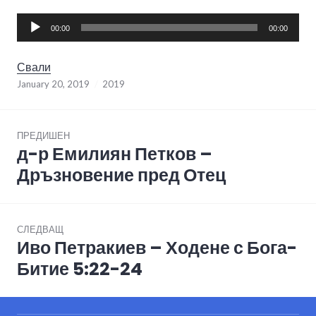
Audio
00:00
00:00
Player
Свали
January 20, 2019
2019
Post
ПРЕДИШЕН
navigation
д-р Емилиян Петков –
Previous
post:
Дръзновение пред Отец
СЛЕДВАЩ
Иво Петракиев – Ходене с Бога-
Next
post:
Битие 5:22-24