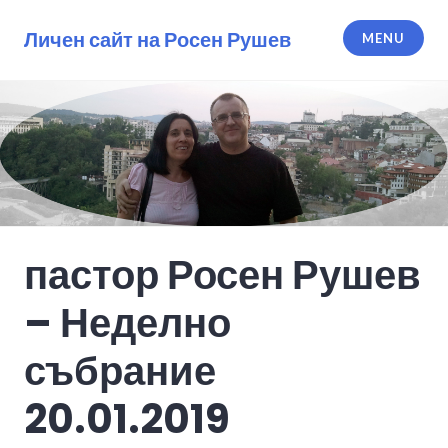
Skip
to
Личен сайт на Росен Рушев
MENU
content
пастор Росен Рушев
– Неделно
събрание
20.01.2019