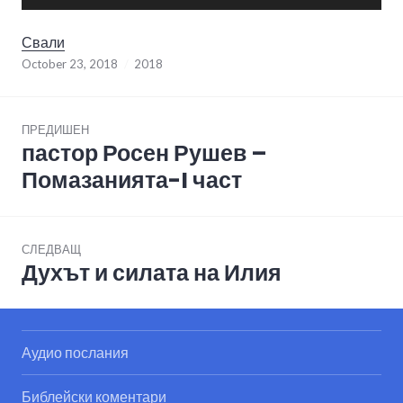
Player
Свали
October 23, 2018
2018
Post
ПРЕДИШЕН
navigation
пастор Росен Рушев –
Previous
post:
Помазанията-I част
СЛЕДВАЩ
Духът и силата на Илия
Next
post:
Аудио послания
Библейски коментари