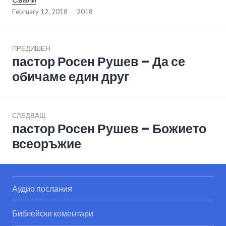
February 12, 2018
2018
Post
ПРЕДИШЕН
navigation
пастор Росен Рушев – Да се
Previous
post:
обичаме един друг
СЛЕДВАЩ
пастор Росен Рушев – Божието
Next
post:
всеоръжие
Аудио послания
Библейски коментари