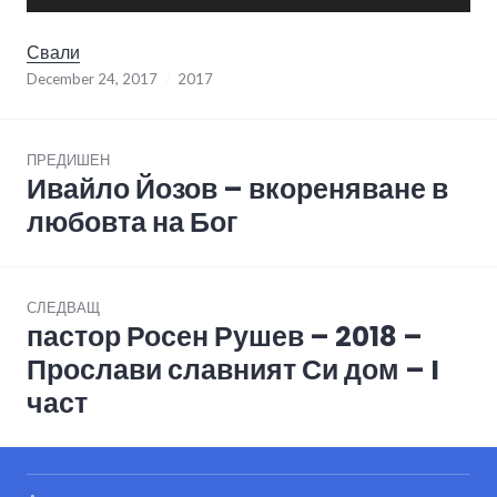
Player
Свали
December 24, 2017
2017
Post
ПРЕДИШЕН
navigation
Ивайло Йозов – вкореняване в
Previous
post:
любовта на Бог
СЛЕДВАЩ
пастор Росен Рушев – 2018 –
Next
post:
Прослави славният Си дом – I
част