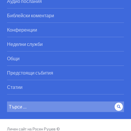
Аудио послания
Библейски коментари
Конференции
Неделни служби
Общи
Предстоящи събития
Статии
Search
Sear
for:
Личен сайт на Росен Рушев ©