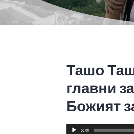
Ташо Таш
главни з
Божият з
Audio
00:00