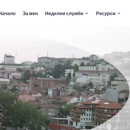
Начало
За мен
Неделни служби
Ресурси