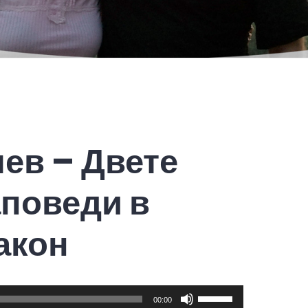
ев – Двете
аповеди в
акон
Use
00:00