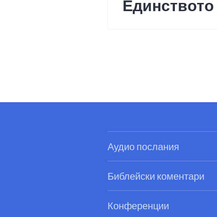
post:
Единството 
Аудио послания
Библейски коментари
Конференции