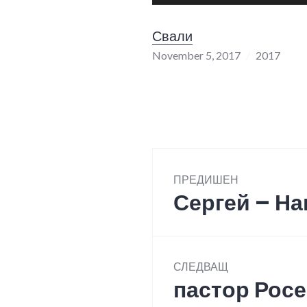
Player
Свали
November 5, 2017
2017
Post
ПРЕДИШЕН
navigation
Сергей – Н
Previous
post:
СЛЕДВАЩ
пастор Росе
Next