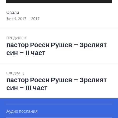
Player
Свали
June 4, 2017
2017
Post
ПРЕДИШЕН
navigation
пастор Росен Рушев – Зрелият
Previous
post:
син – II част
СЛЕДВАЩ
пастор Росен Рушев – Зрелият
Next
post:
син – III част
Аудио послания