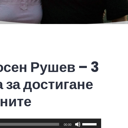
осен Рушев – 3
 за достигане
ените
Use
00:00