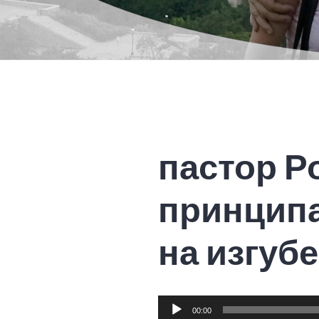
пастор Р
принципа
на изгуб
Audio
00:00