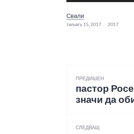
Player
Свали
January 15, 2017
2017
Post
ПРЕДИШЕН
navigation
пастор Росе
Previous
post:
значи да об
СЛЕДВАЩ