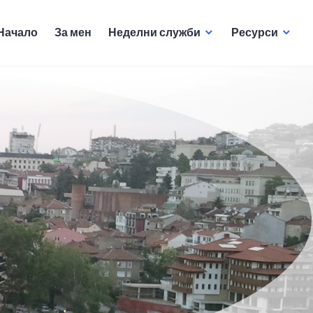
Начало
За мен
Неделни служби
Ресурси