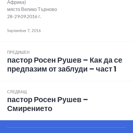
Африка)
място Велико Търново
28-29.09.2016 г.
September 7, 2016
Post
ПРЕДИШЕН
navigation
пастор Росен Рушев – Как да се
Previous
post:
предпазим от заблуди – част 1
СЛЕДВАЩ
пастор Росен Рушев –
Next
post:
Смирението