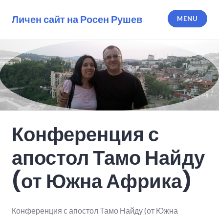
Skip
to
Личен сайт на Росен Рушев
MENU
content
Конференция с
апостол Тамо Найду
(от Южна Африка)
Конференция с апостол Тамо Найду (от Южна