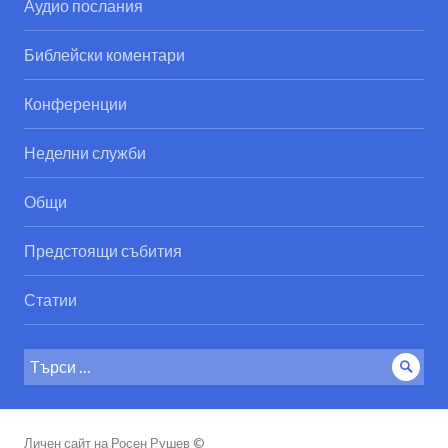
Аудио послания
Библейски коментари
Конференции
Неделни служби
Общи
Предстоящи събития
Статии
Search
Sear
for:
Личен сайт на Росен Рушев ©