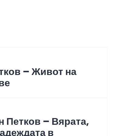
keys
to
increase
or
decrease
volume.
тков – Живот на
ве
 Петков – Вярата,
адеждата в