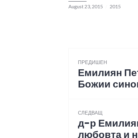
August 23, 2015
2015
Post
ПРЕДИШЕН
navigation
Емилиян Пе
Previous
post:
Божии сино
СЛЕДВАЩ
д-р Емилиян
Next
post:
любовта и н