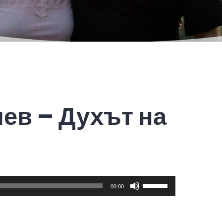
ев – Духът на
Use
00:00
Up/Down
Arrow