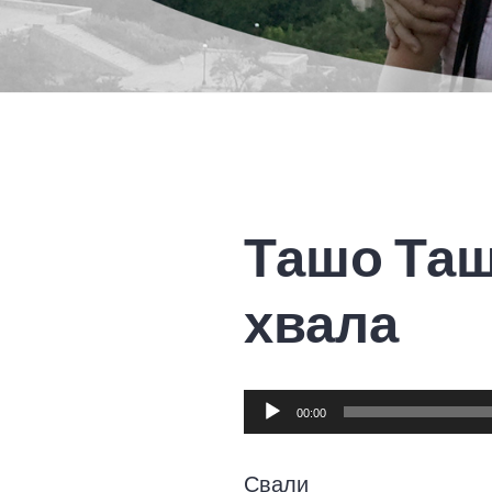
Ташо Таш
хвала
Audio
00:00
Player
Свали