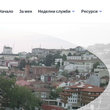
Начало
За мен
Неделни служби
Ресурси