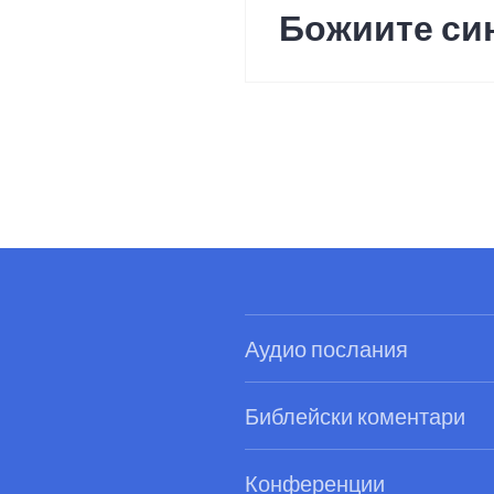
Божиите си
Аудио послания
Библейски коментари
Конференции