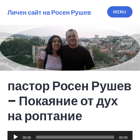
Skip
to
Личен сайт на Росен Рушев
MENU
content
пастор Росен Рушев
– Покаяние от дух
на роптание
Audio
00:00
00:00